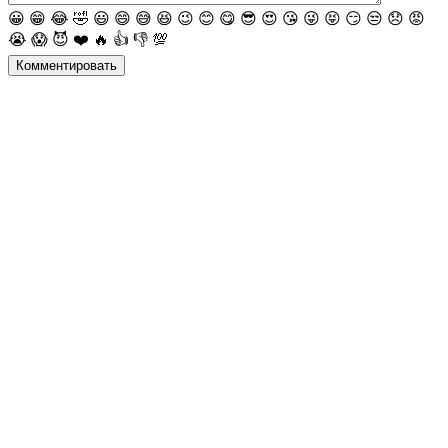
😀
😁
😂
🤣
😃
😄
😅
😆
😉
😊
😋
😎
😍
😘
😜
😝
😏
😒
😞
😡
😭
😱
😈
❤️
🔥
👍
👎
💯
Комментировать