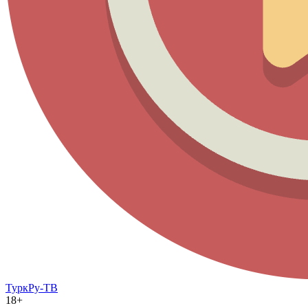
ТуркРу-ТВ
18+