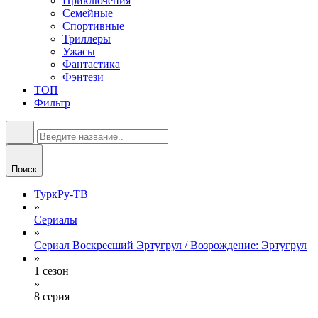
Приключения
Семейные
Спортивные
Триллеры
Ужасы
Фантастика
Фэнтези
ТОП
Фильтр
Поиск
ТуркРу-ТВ
»
Сериалы
»
Сериал Воскресший Эртугрул / Возрождение: Эртугрул
»
1 сезон
»
8 серия