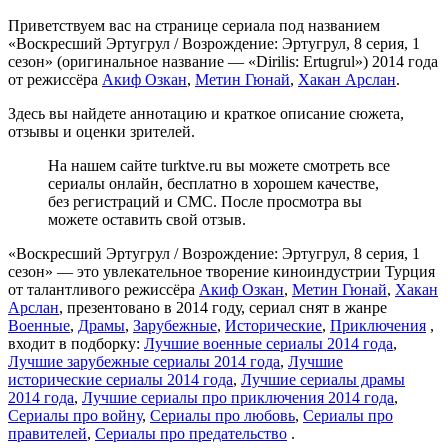
Приветствуем вас на странице сериала под названием
«Воскресший Эртугрул / Возрождение: Эртугрул, 8 серия, 1
сезон» (оригинальное название — «Dirilis: Ertugrul») 2014 года
от режиссёра
Акиф Озкан
,
Метин Гюнай
,
Хакан Арслан
.
Здесь вы найдете аннотацию и краткое описание сюжета,
отзывы и оценки зрителей.
На нашем сайте turktve.ru вы можете смотреть все
сериалы онлайн, бесплатно в хорошем качестве,
без регистраций и СМС. После просмотра вы
можете оставить свой отзыв.
«Воскресший Эртугрул / Возрождение: Эртугрул, 8 серия, 1
сезон» — это увлекательное творение киноиндустрии Турция
от талантливого режиссёра
Акиф Озкан
,
Метин Гюнай
,
Хакан
Арслан
, презентовано в 2014 году, сериал снят в жанре
Военные
,
Драмы
,
Зарубежные
,
Исторические
,
Приключения
,
входит в подборку:
Лучшие военные сериалы 2014 года
,
Лучшие зарубежные сериалы 2014 года
,
Лучшие
исторические сериалы 2014 года
,
Лучшие сериалы драмы
2014 года
,
Лучшие сериалы про приключения 2014 года
,
Сериалы про войну
,
Сериалы про любовь
,
Сериалы про
правителей
,
Сериалы про предательство
.