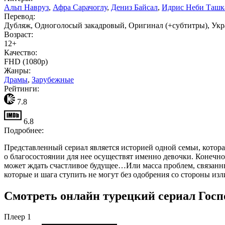
Альп Навруз
,
Афра Сарачоглу
,
Дениз Байсал
,
Идрис Неби Ташк
Перевод:
Дубляж, Одноголосый закадровый, Оригинал (+субтитры), Ук
Возраст:
12+
Качество:
FHD (1080p)
Жанры:
Драмы
,
Зарубежные
Рейтинги:
7.8
6.8
Подробнее:
Представленный сериал является историей одной семьи, которая
о благосостоянии для нее осуществят именно девочки. Конечно,
может ждать счастливое будущее…Или масса проблем, связанных 
которые и шага ступить не могут без одобрения со стороны из
Смотреть онлайн турецкий сериал Госпо
Плеер 1