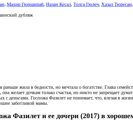
ан
,
Махир Гюнширай
,
Назан Кесал
,
Толга Гюлеч
,
Хазал Тюресан
раинский дубляж
 раньше жила в бедности, но мечтала о богатстве. Глава семейс
 она желает дочкам только счастья, но никто не запрещает думат
с деньгами. Госпожа Фазилет не понимает, что, влезая в жизнь 
лишне заботливой мамы.
жа Фазилет и ее дочери (2017) в хороше