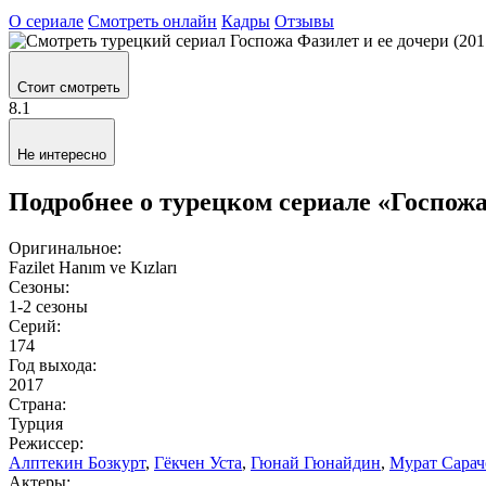
О сериале
Смотреть онлайн
Кадры
Отзывы
Стоит смотреть
8.1
Не интересно
Подробнее о турецком сериале «Госпожа
Оригинальное:
Fazilet Hanım ve Kızları
Сезоны:
1-2 сезоны
Серий:
174
Год выхода:
2017
Страна:
Турция
Режиссер:
Алптекин Бозкурт
,
Гёкчен Уста
,
Гюнай Гюнайдин
,
Мурат Сарач
Актеры: