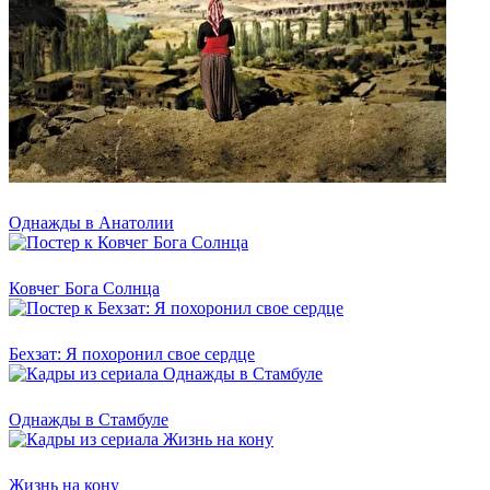
Однажды в Анатолии
Ковчег Бога Солнца
Бехзат: Я похоронил свое сердце
Однажды в Стамбуле
Жизнь на кону