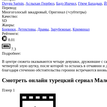
Duygu Sarisin
,
Аслыхан Гюрбюз
,
Бадэ Ишчил
,
Гёкче Бахадыр
,
Й
Перевод:
Многоголосый закадровый, Оригинал (+субтитры)
Качество:
SD
Жанры:
Боевики
,
Детективы
,
Драмы
,
Зарубежные
,
Криминал
Рейтинги:
8.01
7.3
Подробнее:
В центре сюжета оказываются четыре девушки, дружившие с сам
четвертой злую шутку, после которой та осталась в отчаянии и 
благодаря стечению обстоятельства героини встречаются вновь
Смотреть онлайн турецкий сериал Мале
Плеер 1