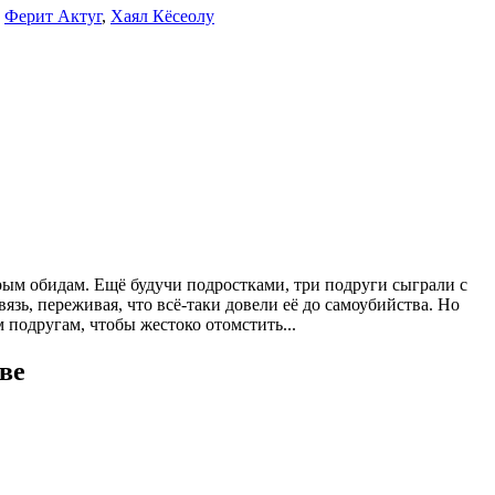
,
Ферит Актуг
,
Хаял Кёсеолу
рым обидам. Ещё будучи подростками, три подруги сыграли с
вязь, переживая, что всё-таки довели её до самоубийства. Но
 подругам, чтобы жестоко отомстить...
ве