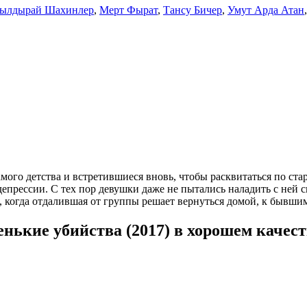
ылдырай Шахинлер
,
Мерт Фырат
,
Тансу Бичер
,
Умут Арда Атан
ого детства и встретившиеся вновь, чтобы расквитаться по ста
депрессии. С тех пор девушки даже не пытались наладить с ней с
, когда отдалившая от группы решает вернуться домой, к бывшим
нькие убийства (2017) в хорошем качест