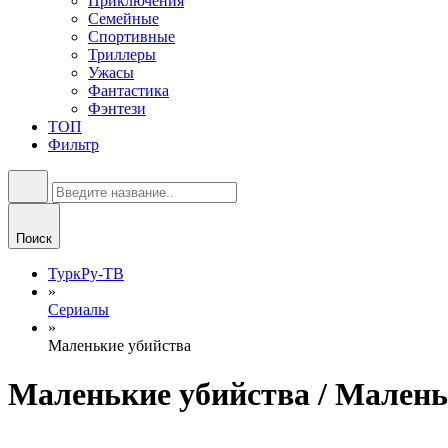
Приключения
Семейные
Спортивные
Триллеры
Ужасы
Фантастика
Фэнтези
ТОП
Фильтр
Поиск
ТуркРу-ТВ
»
Сериалы
»
Маленькие убийства
Маленькие убийства / Малень