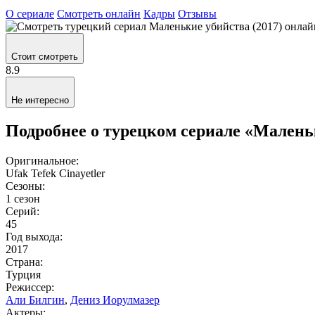
О сериале
Смотреть онлайн
Кадры
Отзывы
Стоит смотреть
8.9
Не интересно
Подробнее о турецком сериале «Малень
Оригинальное:
Ufak Tefek Cinayetler
Сезоны:
1 сезон
Серий:
45
Год выхода:
2017
Страна:
Турция
Режиссер:
Али Билгин
,
Дениз Иорулмазер
Актеры: