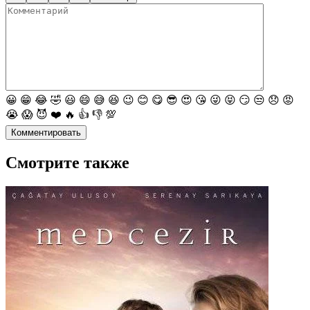
😀
😁
😂
🤣
😃
😄
😅
😆
😉
😊
😋
😎
😍
😘
😜
😝
😏
😒
😞
😡
😭
😱
😈
❤️
🔥
👍
👎
💯
Комментировать
Смотрите также