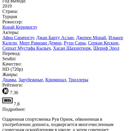
Год выхода:
2019
Страна:
Турция
Режиссер:
Корай Керимоглу
Актеры:
Афра Сарачоглу
,
Джан Барту Аслан
,
Джерен Морай
,
Илькер
Калели
,
Мерт Рамазан Демир
,
Рухи Сары
,
Серкан Кескин
,
Серхат Мустафа Кылыч
,
Хасан Шахинтюрк
,
Шериф Эрол
Перевод:
Sesdizi
Качество:
HD (720p)
Жанры:
Драмы
,
Зарубежные
,
Криминал
,
Триллеры
Рейтинги:
7.36
7.8
Подробнее:
Одаренная спортсменка Руя Орнек, обвиненная в
употреблении допинга, подвергается многочисленным
словесным оскорблениям в школе, а затем совершает