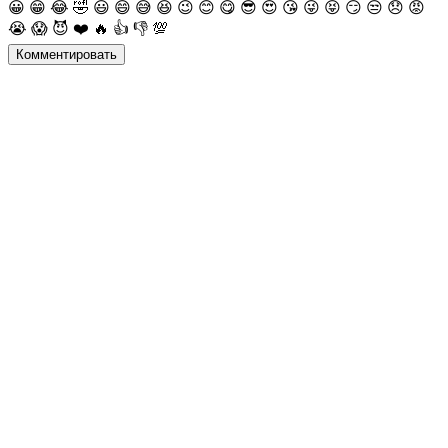
😀
😁
😂
🤣
😃
😄
😅
😆
😉
😊
😋
😎
😍
😘
😜
😝
😏
😒
😞
😡
😭
😱
😈
❤️
🔥
👍
👎
💯
Комментировать