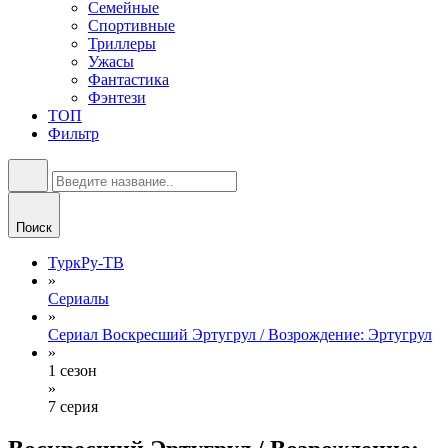
Семейные
Спортивные
Триллеры
Ужасы
Фантастика
Фэнтези
ТОП
Фильтр
Поиск
ТуркРу-ТВ
»
Сериалы
»
Сериал Воскресший Эртугрул / Возрождение: Эртугрул
»
1 сезон
»
7 серия