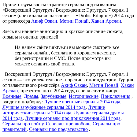
Приветствуем вас на странице сериала под названием
«Воскресший Эртугрул / Возрождение: Эртугрул, 7 серия, 1
сезон» (оригинальное название — «Dirilis: Ertugrul») 2014 года
от режиссёра
Акиф Озкан
,
Метин Гюнай
,
Хакан Арслан
.
Здесь вы найдете аннотацию и краткое описание сюжета,
отзывы и оценки зрителей.
На нашем сайте turktve.ru вы можете смотреть все
сериалы онлайн, бесплатно в хорошем качестве,
без регистраций и СМС. После просмотра вы
можете оставить свой отзыв.
«Воскресший Эртугрул / Возрождение: Эртугрул, 7 серия, 1
сезон» — это увлекательное творение киноиндустрии Турция
от талантливого режиссёра
Акиф Озкан
,
Метин Гюнай
,
Хакан
Арслан
, презентовано в 2014 году, сериал снят в жанре
Военные
,
Драмы
,
Зарубежные
,
Исторические
,
Приключения
,
входит в подборку:
Лучшие военные сериалы 2014 года
,
Лучшие зарубежные сериалы 2014 года
,
Лучшие
исторические сериалы 2014 года
,
Лучшие сериалы драмы
2014 года
,
Лучшие сериалы про приключения 2014 года
,
Сериалы про войну
,
Сериалы про любовь
,
Сериалы про
правителей
,
Сериалы про предательство
.