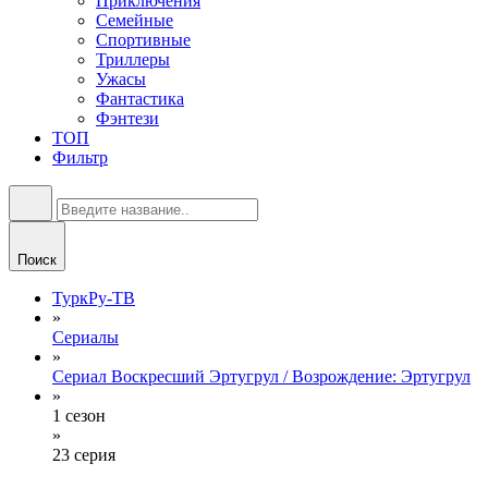
Приключения
Семейные
Спортивные
Триллеры
Ужасы
Фантастика
Фэнтези
ТОП
Фильтр
Поиск
ТуркРу-ТВ
»
Сериалы
»
Сериал Воскресший Эртугрул / Возрождение: Эртугрул
»
1 сезон
»
23 серия