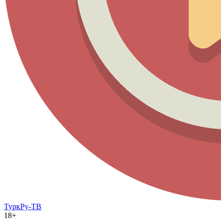
ТуркРу-ТВ
18+