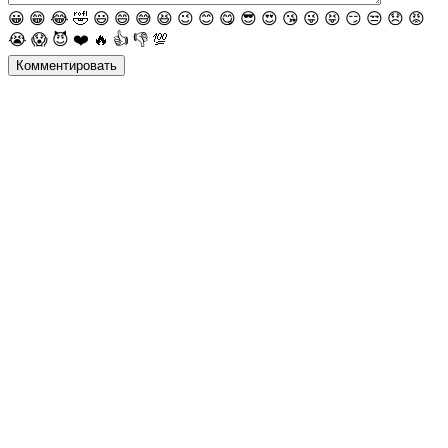
😀
😁
😂
🤣
😃
😄
😅
😆
😉
😊
😋
😎
😍
😘
😜
😝
😏
😒
😞
😡
😭
😱
😈
❤️
🔥
👍
👎
💯
Комментировать