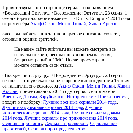
Приветствуем вас на странице сериала под названием
«Воскресший Эртугрул / Возрождение: Эртугрул, 23 серия, 1
сезон» (оригинальное название — «Dirilis: Ertugrul») 2014 года
от режиссёра
Акиф Озкан
,
Метин Гюнай
,
Хакан Арслан
.
Здесь вы найдете аннотацию и краткое описание сюжета,
отзывы и оценки зрителей.
На нашем сайте turktve.ru вы можете смотреть все
сериалы онлайн, бесплатно в хорошем качестве,
без регистраций и СМС. После просмотра вы
можете оставить свой отзыв.
«Воскресший Эртугрул / Возрождение: Эртугрул, 23 серия, 1
сезон» — это увлекательное творение киноиндустрии Турция
от талантливого режиссёра
Акиф Озкан
,
Метин Гюнай
,
Хакан
Арслан
, презентовано в 2014 году, сериал снят в жанре
Военные
,
Драмы
,
Зарубежные
,
Исторические
,
Приключения
,
входит в подборку:
Лучшие военные сериалы 2014 года
,
Лучшие зарубежные сериалы 2014 года
,
Лучшие
исторические сериалы 2014 года
,
Лучшие сериалы драмы
2014 года
,
Лучшие сериалы про приключения 2014 года
,
Сериалы про войну
,
Сериалы про любовь
,
Сериалы про
правителей
,
Сериалы про предательство
.