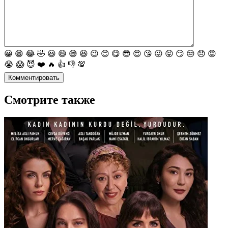
😀
😁
😂
🤣
😃
😄
😅
😆
😉
😊
😋
😎
😍
😘
😜
😝
😏
😒
😞
😡
😭
😱
😈
❤️
🔥
👍
👎
💯
Комментировать
Смотрите также