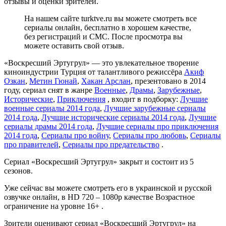
отзывы и оценки зрителей.
На нашем сайте turktve.ru вы можете смотреть все
сериалы онлайн, бесплатно в хорошем качестве,
без регистраций и СМС. После просмотра вы
можете оставить свой отзыв.
«Воскресший Эртугрул» — это увлекательное творение
киноиндустрии Турция от талантливого режиссёра
Акиф
Озкан
,
Метин Гюнай
,
Хакан Арслан
, презентовано в 2014
году, сериал снят в жанре
Военные
,
Драмы
,
Зарубежные
,
Исторические
,
Приключения
, входит в подборку:
Лучшие
военные сериалы 2014 года
,
Лучшие зарубежные сериалы
2014 года
,
Лучшие исторические сериалы 2014 года
,
Лучшие
сериалы драмы 2014 года
,
Лучшие сериалы про приключения
2014 года
,
Сериалы про войну
,
Сериалы про любовь
,
Сериалы
про правителей
,
Сериалы про предательство
.
Сериал «Воскресший Эртугрул» закрыт и состоит из 5
сезонов.
Уже сейчас вы можете смотреть его в украинской и русской
озвучке онлайн, в HD 720 – 1080p качестве Возрастное
ограничение на уровне 16+ .
Зрители оценивают сериал «Воскресший Эртугрул» на