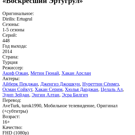
«Воскресший Эртугрул»
Оригинальное:
Dirilis: Ertugrul
Сезоны:
1-5 сезоны
Серий:
448
Год выхода:
2014
Страна:
Турция
Режиссер:
Акиф Озкан
,
Метин Гюнай
,
Хакан Арслан
Актеры:
Айберк Пекджан
,
Дженгиз Джошкун
,
Нуреттин Сёнмез
,
Осман Сойкут
,
Хакан Серим
,
Хюлья Дарджан
,
Целаль Ал
,
Эдип Зейдан
,
Энгин Алтан
,
Эсра Билгич
Перевод:
AveTurk, turok1990, Мобильное телевидение, Оригинал
(+субтитры)
Возраст:
16+
Качество:
FHD (1080p)