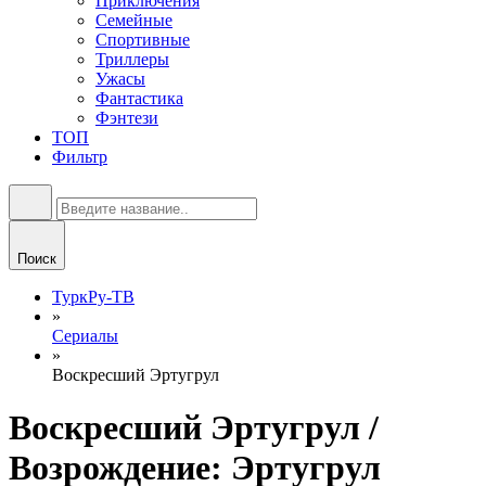
Приключения
Семейные
Спортивные
Триллеры
Ужасы
Фантастика
Фэнтези
ТОП
Фильтр
Поиск
ТуркРу-ТВ
»
Сериалы
»
Воскресший Эртугрул
Воскресший Эртугрул /
Возрождение: Эртугрул