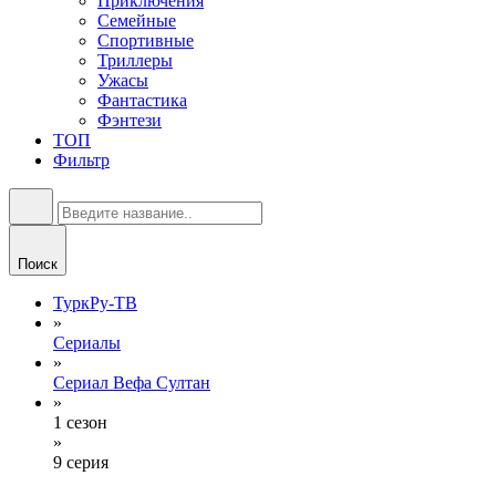
Приключения
Семейные
Спортивные
Триллеры
Ужасы
Фантастика
Фэнтези
ТОП
Фильтр
Поиск
ТуркРу-ТВ
»
Сериалы
»
Сериал Вефа Султан
»
1 сезон
»
9 серия