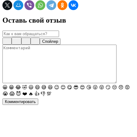
Оставь свой отзыв
Спойлер
😀
😁
😂
🤣
😃
😄
😅
😆
😉
😊
😋
😎
😍
😘
😜
😝
😏
😒
😞
😡
😭
😱
😈
❤️
🔥
👍
👎
💯
Комментировать