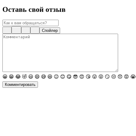
Оставь свой отзыв
Спойлер
😀
😁
😂
🤣
😃
😄
😅
😆
😉
😊
😋
😎
😍
😘
😜
😝
😏
😒
😞
😡
😭
Комментировать