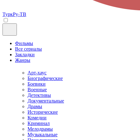
ТуркРу-ТВ
Фильмы
Все сериалы
Закладки
Жанры
Арт-хаус
Биографические
Боевики
Военные
Детективы
Документальные
Драмы
Исторические
Комедии
Криминал
Мелодрамы
Музыкальные