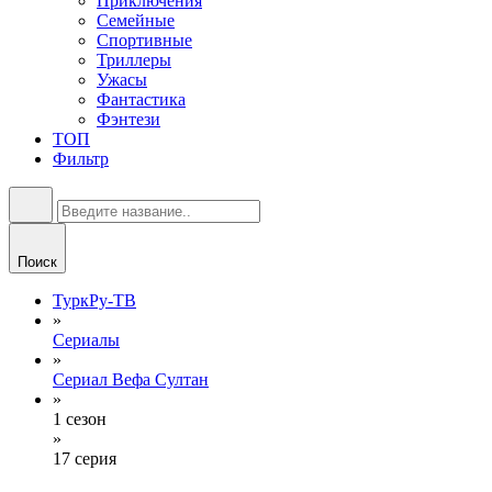
Приключения
Семейные
Спортивные
Триллеры
Ужасы
Фантастика
Фэнтези
ТОП
Фильтр
Поиск
ТуркРу-ТВ
»
Сериалы
»
Сериал Вефа Султан
»
1 сезон
»
17 серия