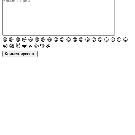
😀
😁
😂
🤣
😃
😄
😅
😆
😉
😊
😋
😎
😍
😘
😜
😝
😏
😒
😞
😡
😭
😱
😈
❤️
🔥
👍
👎
💯
Комментировать