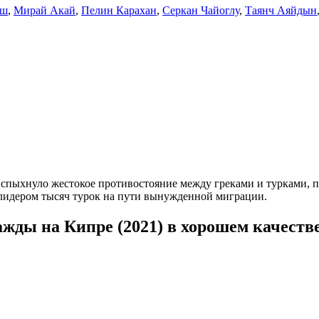
аш
,
Мирай Акай
,
Пелин Карахан
,
Серкан Чайоглу
,
Таянч Аяйдын
вспыхнуло жестокое противостояние между греками и турками, пр
 лидером тысяч турок на пути вынужденной миграции.
жды на Кипре (2021) в хорошем качеств