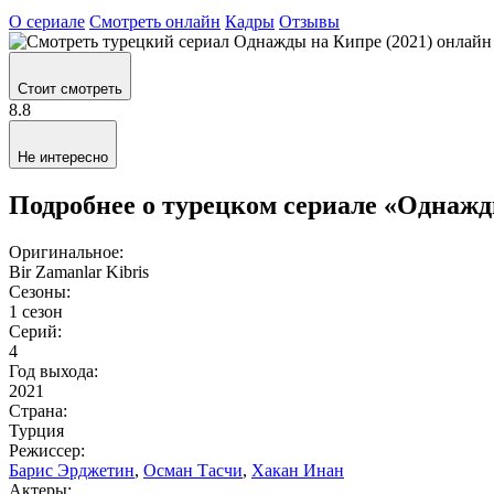
О сериале
Смотреть онлайн
Кадры
Отзывы
Стоит смотреть
8.8
Не интересно
Подробнее о турецком сериале «Однаж
Оригинальное:
Bir Zamanlar Kibris
Сезоны:
1 сезон
Серий:
4
Год выхода:
2021
Страна:
Турция
Режиссер:
Барис Эрджетин
,
Осман Тасчи
,
Хакан Инан
Актеры: