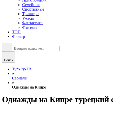
Приключения
Семейные
Спортивные
Триллеры
Ужасы
Фантастика
Фэнтези
ТОП
Фильтр
Поиск
ТуркРу-ТВ
»
Сериалы
»
Однажды на Кипре
Однажды на Кипре турецкий с