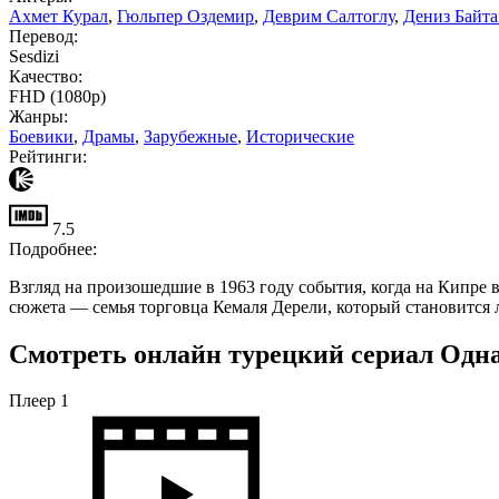
Ахмет Курал
,
Гюльпер Оздемир
,
Деврим Салтоглу
,
Дениз Байт
Перевод:
Sesdizi
Качество:
FHD (1080p)
Жанры:
Боевики
,
Драмы
,
Зарубежные
,
Исторические
Рейтинги:
7.5
Подробнее:
Взгляд на произошедшие в 1963 году события, когда на Кипре 
сюжета — семья торговца Кемаля Дерели, который становится
Смотреть онлайн турецкий сериал Одна
Плеер 1