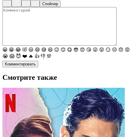
Спойлер
😀
😁
😂
🤣
😃
😄
😅
😆
😉
😊
😋
😎
😍
😘
😜
😝
😏
😒
😞
😡
😭
😱
😈
❤️
🔥
👍
👎
💯
Комментировать
Смотрите также