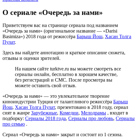
О сериале «Очередь за нами»
Приветствуем вас на странице сериала под названием
«Очередь за нами» (оригинальное название — «Darisi
Basimiza») 2018 года от режиссёра
Барыш Йош
,
Хасан Толга
Пулат
.
Здесь вы найдете аннотацию и краткое описание сюжета,
отзывы и оценки зрителей.
На нашем сайте turktve.ru вы можете смотреть все
сериалы онлайн, бесплатно в хорошем качестве,
без регистраций и СМС. После просмотра вы
можете оставить свой отзыв.
«Очередь за нами» — это увлекательное творение
киноиндустрии Турция от талантливого режиссёра
Барыш
Йош
,
Хасан Толга Пулат
, презентовано в 2018 году, сериал
снят в жанре
Зарубежные
,
Комедии
,
Мелодрамы
, входит в
подборку:
Сериалы 2018 года
,
Сериалы про любовь
,
Сериалы
про семью
.
Сериал «Очередь за нами» закрыт и состоит из 1 сезона.