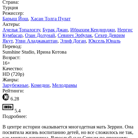
Страна:
Турция
Режиссер:
Барыш Йош
,
Хасан Толга Пулат
Актеры:
Ачелья Топалоглу
,
Бурак Джан
,
Ибрахим Кендирджи
,
Нергис
Кумбасар
,
Озан Долунай
,
Севинч Эрбулак
,
Сехер Деврим
Якут
,
Улви Аладжакаптан
,
Элиф Доган
,
Юксель Юналь
Перевод:
Sunshine Studio, Ирина Котова
Возраст:
16+
Качество:
HD (720p)
Жанры:
Зарубежные
,
Комедии
,
Мелодрамы
Рейтинги:
6.28
5.4
Подробнее:
В центре истории оказывается многодетная мать Зеррин. Она
посвятила жизнь воспитанию детей, но все сложилось не так,
как мечтала женщина. Взрослый сын Серкам по-прежнему