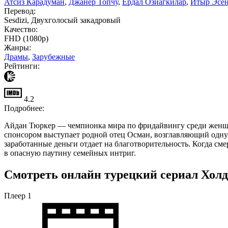
Атсиз Карадуман
,
Джанер Топчу
,
Ердал Озиагкилар
,
Итыр Эсе
Перевод:
Sesdizi, Двухголосый закадровый
Качество:
FHD (1080p)
Жанры:
Драмы
,
Зарубежные
Рейтинги:
4.2
Подробнее:
Айдан Тюркер — чемпионка мира по фридайвингу среди женщин
спонсором выступает родной отец Осман, возглавляющий одну 
заработанные деньги отдает на благотворительность. Когда смер
в опасную паутину семейных интриг.
Смотреть онлайн турецкий сериал Холди
Плеер 1