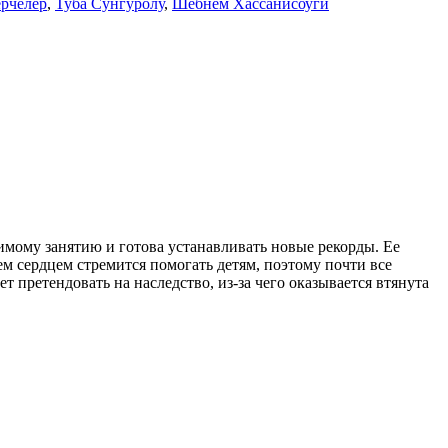
рчелер
,
Туба Сунгуролу
,
Шебнем Хассанисоуги
мому занятию и готова устанавливать новые рекорды. Ее
м сердцем стремится помогать детям, поэтому почти все
т претендовать на наследство, из-за чего оказывается втянута