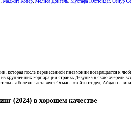
н
,
Маджит Копер
,
Мелиса Донгель
,
Мустафа Юстюндаг
,
Ознур Се
, которая после перенесенной пневмонии возвращается к люби
из крупнейших корпораций страны. Девушка в свою очередь все
тельная болезнь заставляет Османа отойти от дел, Айдан начинае
нг (2024) в хорошем качестве