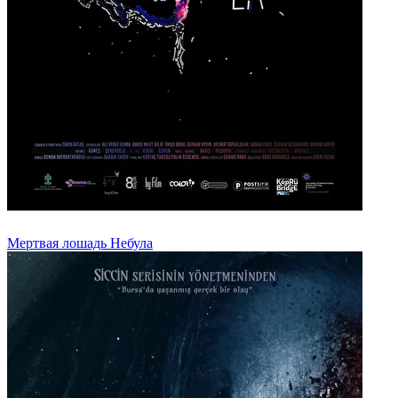
Мертвая лошадь Небула