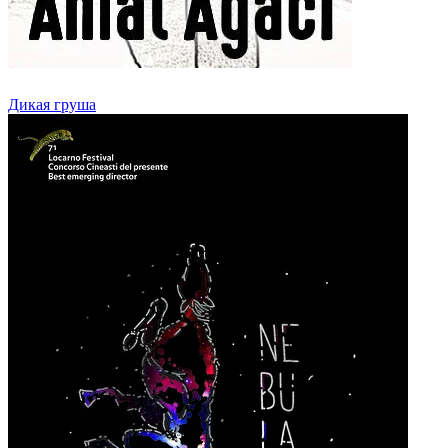
Дикая груша