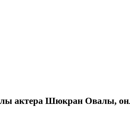
алы актера Шюкран Овалы, онл