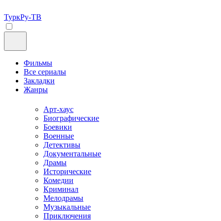
ТуркРу-ТВ
Фильмы
Все сериалы
Закладки
Жанры
Арт-хаус
Биографические
Боевики
Военные
Детективы
Документальные
Драмы
Исторические
Комедии
Криминал
Мелодрамы
Музыкальные
Приключения