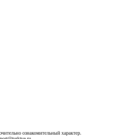
лючительно ознакомительный характер.
ort@turktve.ru