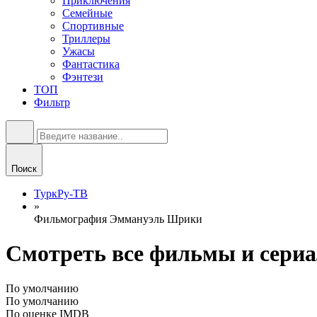
Приключения
Семейные
Спортивные
Триллеры
Ужасы
Фантастика
Фэнтези
ТОП
Фильтр
Поиск
ТуркРу-ТВ
»
Фильмография Эммануэль Шрики
Смотреть все фильмы и сери
По умолчанию
По умолчанию
По оценке IMDB