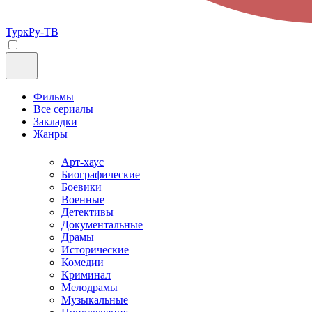
ТуркРу-ТВ
Фильмы
Все сериалы
Закладки
Жанры
Арт-хаус
Биографические
Боевики
Военные
Детективы
Документальные
Драмы
Исторические
Комедии
Криминал
Мелодрамы
Музыкальные