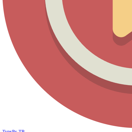
ТуркРу-ТВ