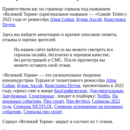
Приветствуем вас на странице сериала под названием
«Великий Терим» (оригинальное название — «Grande Terim»)
2022 года от режиссёра
Altug Gultan
,
Бурак Аксой
,
Кристиана
Печчи
.
Здесь вы найдете аннотацию и краткое описание сюжета,
отзывы и оценки зрителей.
На нашем сайте turktve.ru вы можете смотреть все
сериалы онлайн, бесплатно в хорошем качестве,
без регистраций и СМС. После просмотра вы
можете оставить свой отзыв.
«Великий Терим» — это увлекательное творение
киноиндустрии Турция от талантливого режиссёра
Altug
Gultan
,
Бурак Аксой
,
Кристиана Печчи
, презентовано в 2022
году, сериал снят в жанре
Биографические
,
Документальные
,
Зарубежные
,
Спортивные
, входит в подборку:
Netflix
,
На
реальных событиях
,
Про спорт
,
Про футбол
,
Сериалы 2022
года
,
Сериалы NETFLIX
,
Сериалы основанные на реальных
событиях
,
Сериалы про спорт
.
Сериал «Великий Терим» закрыт и состоит из 1 сезона.