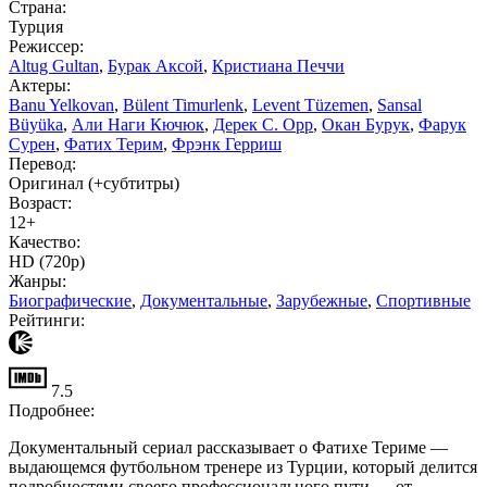
Страна:
Турция
Режиссер:
Altug Gultan
,
Бурак Аксой
,
Кристиана Печчи
Актеры:
Banu Yelkovan
,
Bülent Timurlenk
,
Levent Tüzemen
,
Sansal
Büyüka
,
Али Наги Кючюк
,
Дерек С. Орр
,
Окан Бурук
,
Фарук
Сурен
,
Фатих Терим
,
Фрэнк Герриш
Перевод:
Оригинал (+субтитры)
Возраст:
12+
Качество:
HD (720p)
Жанры:
Биографические
,
Документальные
,
Зарубежные
,
Спортивные
Рейтинги:
7.5
Подробнее:
Документальный сериал рассказывает о Фатихе Териме —
выдающемся футбольном тренере из Турции, который делится
подробностями своего профессионального пути — от