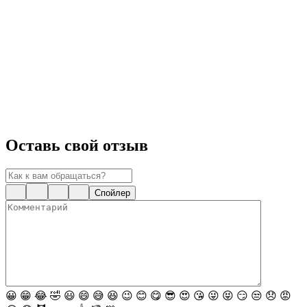
Оставь свой отзыв
Спойлер
😀
😁
😂
🤣
😃
😄
😅
😆
😉
😊
😋
😎
😍
😘
😜
😝
😏
😒
😞
😡