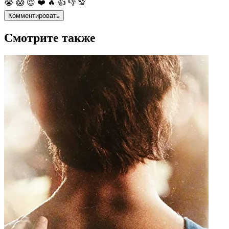
😭
😱
😈
❤️
🔥
👍
👎
💯
Комментировать
Смотрите также