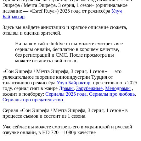
Эшрефа / Мечта Эшрефа, 3 серия, 1 сезон» (оригинальное
название — «Esref Ruya») 2025 года от режиссёра
Улуч
Байрактар
.
Здесь вы найдете аннотацию и краткое описание сюжета,
отзывы и оценки зрителей.
На нашем сайте turktve.ru вы можете смотреть все
сериалы онлайн, бесплатно в хорошем качестве,
без регистраций и СМС. После просмотра вы
можете оставить свой отзыв.
«Сон Эшрефа / Мечта Эшрефа, 3 серия, 1 сезон» — это
увлекательное творение киноиндустрии Турция от
талантливого режиссёра
Улуч Байрактар
, презентовано в 2025
году, сериал снят в жанре
Драмы
,
Зарубежные
,
Мелодрамы
,
входит в подборку:
Сериалы 2025 года
,
Сериалы про любовь
,
Сериалы про предательство
.
Сериал «Сон Эшрефа / Мечта Эшрефа, 3 серия, 1 сезон» в
процессе съемок и состоит из 1 сезона.
Уже сейчас вы можете смотреть его в украинской и русской
озвучке онлайн, в HD 720 – 1080p качестве