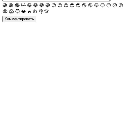
😀
😁
😂
🤣
😃
😄
😅
😆
😉
😊
😋
😎
😍
😘
😜
😝
😏
😒
😞
😡
😭
😱
😈
❤️
🔥
👍
👎
💯
Комментировать