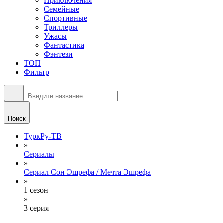
Приключения
Семейные
Спортивные
Триллеры
Ужасы
Фантастика
Фэнтези
ТОП
Фильтр
Поиск
ТуркРу-ТВ
»
Сериалы
»
Сериал Сон Эшрефа / Мечта Эшрефа
»
1 сезон
»
3 серия