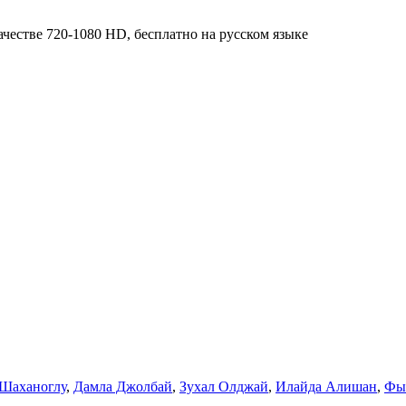
 Шаханоглу
,
Дамла Джолбай
,
Зухал Олджай
,
Илайда Алишан
,
Фы