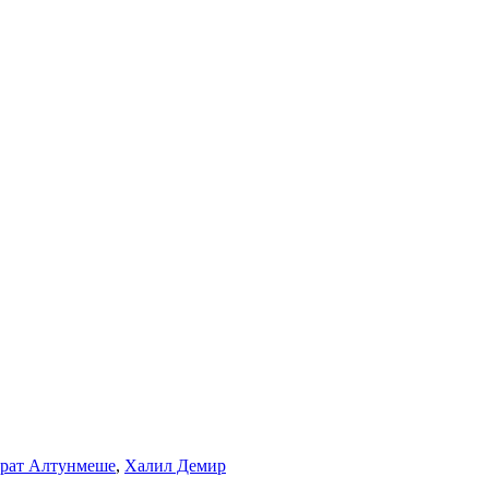
рат Алтунмеше
,
Халил Демир