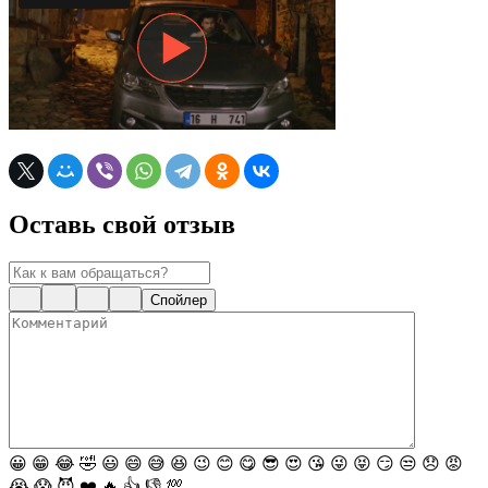
Оставь свой отзыв
Спойлер
😀
😁
😂
🤣
😃
😄
😅
😆
😉
😊
😋
😎
😍
😘
😜
😝
😏
😒
😞
😡
😭
😱
😈
❤️
🔥
👍
👎
💯