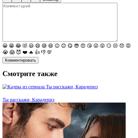
😀
😁
😂
🤣
😃
😄
😅
😆
😉
😊
😋
😎
😍
😘
😜
😝
😏
😒
😞
😡
😭
😱
😈
❤️
🔥
👍
👎
💯
Комментировать
Смотрите также
Ты расскажи, Карадениз