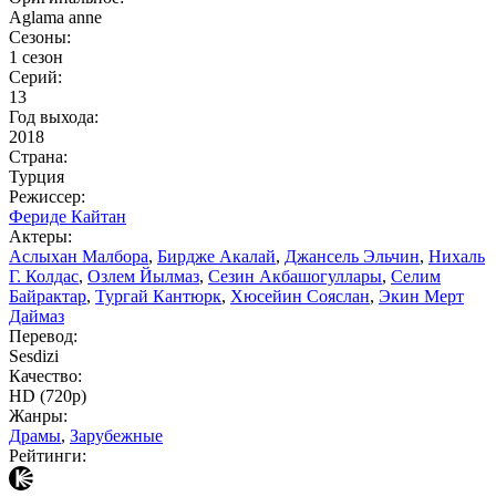
Aglama anne
Сезоны:
1 сезон
Серий:
13
Год выхода:
2018
Страна:
Турция
Режиссер:
Фериде Кайтан
Актеры:
Аслыхан Малбора
,
Бирдже Акалай
,
Джансель Эльчин
,
Нихаль
Г. Колдас
,
Озлем Йылмаз
,
Сезин Акбашогуллары
,
Селим
Байрактар
,
Тургай Кантюрк
,
Хюсейин Сояслан
,
Экин Мерт
Даймаз
Перевод:
Sesdizi
Качество:
HD (720p)
Жанры:
Драмы
,
Зарубежные
Рейтинги: