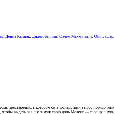
ир
,
Дениз Кайнак
,
Дидем Балчин
,
Озлем Махмутоглу
,
Ойя Башар
дома престарелых, в котором он впоследствии вырос порядочны
, чтобы выдать за него замуж свою дочь Мелеке — своенравную,