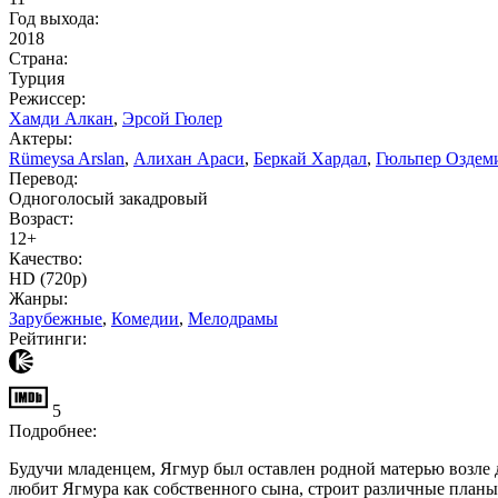
Год выхода:
2018
Страна:
Турция
Режиссер:
Хамди Алкан
,
Эрсой Гюлер
Актеры:
Rümeysa Arslan
,
Алихан Араси
,
Беркай Хардал
,
Гюльпер Оздем
Перевод:
Одноголосый закадровый
Возраст:
12+
Качество:
HD (720p)
Жанры:
Зарубежные
,
Комедии
,
Мелодрамы
Рейтинги:
5
Подробнее:
Будучи младенцем, Ягмур был оставлен родной матерью возле 
любит Ягмура как собственного сына, строит различные планы