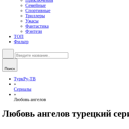
Приключения
Семейные
Спортивные
Триллеры
Ужасы
Фантастика
Фэнтези
ТОП
Фильтр
Поиск
ТуркРу-ТВ
»
Сериалы
»
Любовь ангелов
Любовь ангелов турецкий сер