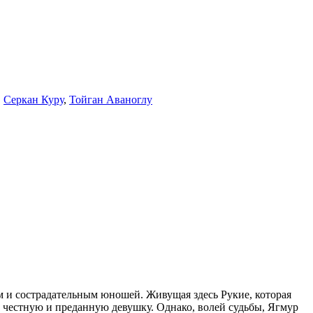
,
Серкан Куру
,
Тойган Аваноглу
м и сострадательным юношей. Живущая здесь Рукие, которая
 честную и преданную девушку. Однако, волей судьбы, Ягмур