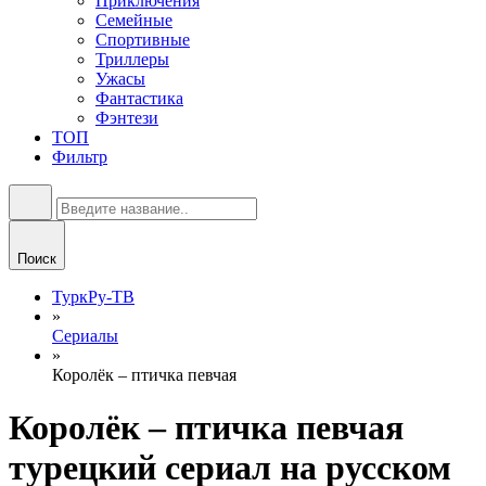
Приключения
Семейные
Спортивные
Триллеры
Ужасы
Фантастика
Фэнтези
ТОП
Фильтр
Поиск
ТуркРу-ТВ
»
Сериалы
»
Королёк – птичка певчая
Королёк – птичка певчая
турецкий сериал на русском