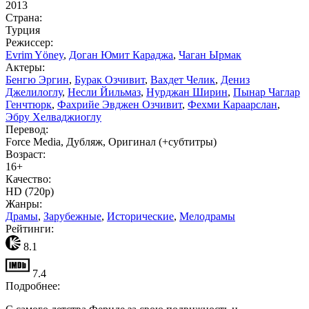
2013
Страна:
Турция
Режиссер:
Evrim Yöney
,
Доган Юмит Караджа
,
Чаган Ырмак
Актеры:
Бенгю Эргин
,
Бурак Озчивит
,
Вахдет Челик
,
Дениз
Джелилоглу
,
Несли Йильмаз
,
Нурджан Ширин
,
Пынар Чаглар
Генчтюрк
,
Фахрийе Эвджен Озчивит
,
Фехми Караарслан
,
Эбру Хелваджиоглу
Перевод:
Force Media, Дубляж, Оригинал (+субтитры)
Возраст:
16+
Качество:
HD (720p)
Жанры:
Драмы
,
Зарубежные
,
Исторические
,
Мелодрамы
Рейтинги:
8.1
7.4
Подробнее: