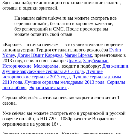
Здесь вы найдете аннотацию и краткое описание сюжета,
отзывы и оценки зрителей.
На нашем сайте turktve.ru вы можете смотреть все
сериалы онлайн, бесплатно в хорошем качестве,
без регистраций и СМС. После просмотра вы
можете оставить свой отзыв.
«Королёк – птичка певчая» — это увлекательное творение
киноиндустрии Турция от талантливого режиссёра
Evrim
Yöney
,
Доган Юмит Караджа
,
Чаган Ырмак
, презентовано в
2013 году, сериал снят в жанре
Драмы
,
Зарубежные
,
Исторические
,
Мелодрамы
, входит в подборку:
Для женщин
,
Лучшие зарубежные сериалы 2013 года
,
Лучшие
исторические сериалы 2013 года
,
Лучшие сериалы драмы
2013 года
,
Лучшие сериалы мелодрамы 2013 года
,
Сериалы
про любовь
,
Экранизация книг
.
Сериал «Королёк – птичка певчая» закрыт и состоит из 1
сезона.
Уже сейчас вы можете смотреть его в украинской и русской
озвучке онлайн, в HD 720 – 1080p качестве Возрастное
ограничение на уровне 16+ .