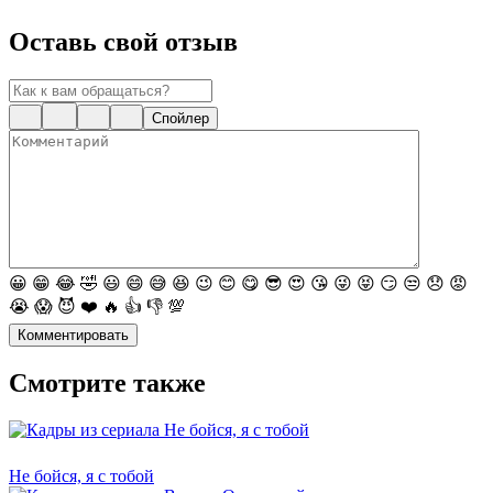
Оставь свой отзыв
Спойлер
😀
😁
😂
🤣
😃
😄
😅
😆
😉
😊
😋
😎
😍
😘
😜
😝
😏
😒
😞
😡
😭
😱
😈
❤️
🔥
👍
👎
💯
Комментировать
Смотрите также
Не бойся, я с тобой