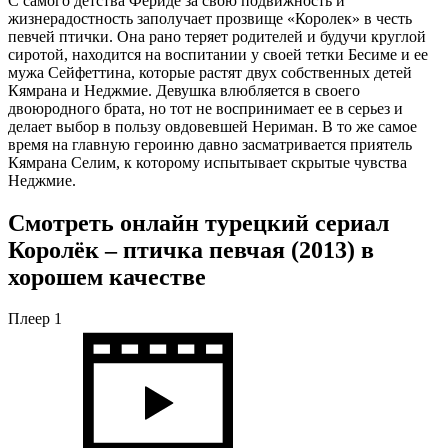
С самого детства Фериде за свою подвижность и
жизнерадостность заполучает прозвище «Королек» в честь
певчей птички. Она рано теряет родителей и будучи круглой
сиротой, находится на воспитании у своей тетки Бесиме и ее
мужа Сейфеттина, которые растят двух собственных детей
Кямрана и Неджмие. Девушка влюбляется в своего
двоюродного брата, но тот не воспринимает ее в серьез и
делает выбор в пользу овдовевшей Нериман. В то же самое
время на главную героиню давно засматривается приятель
Кямрана Селим, к которому испытывает скрытые чувства
Неджмие.
Смотреть онлайн турецкий сериал
Королёк – птичка певчая (2013) в
хорошем качестве
Плеер 1