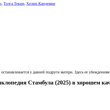
н
,
Толга Текин
,
Хелин Кандемир
 останавливается у давней подруги матери. Здесь ее убеждениям
клопедия Стамбула (2025) в хорошем ка