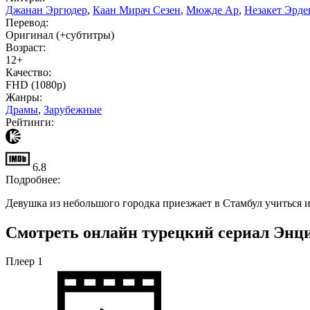
Джанан Эргюдер
,
Каан Мирач Сезен
,
Мюжде Ар
,
Незакет Эрде
Перевод:
Оригинал (+субтитры)
Возраст:
12+
Качество:
FHD (1080p)
Жанры:
Драмы
,
Зарубежные
Рейтинги:
6.8
Подробнее:
Девушка из небольшого городка приезжает в Стамбул учиться и
Смотреть онлайн турецкий сериал Энци
Плеер 1