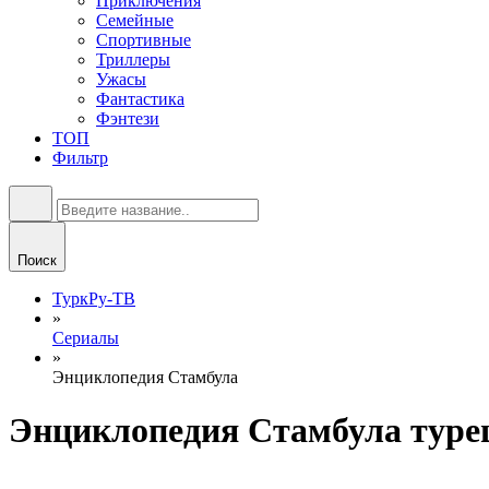
Приключения
Семейные
Спортивные
Триллеры
Ужасы
Фантастика
Фэнтези
ТОП
Фильтр
Поиск
ТуркРу-ТВ
»
Сериалы
»
Энциклопедия Стамбула
Энциклопедия Стамбула турец