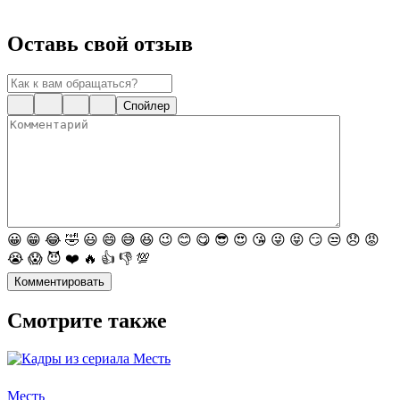
Оставь свой отзыв
Спойлер
😀
😁
😂
🤣
😃
😄
😅
😆
😉
😊
😋
😎
😍
😘
😜
😝
😏
😒
😞
😡
😭
😱
😈
❤️
🔥
👍
👎
💯
Комментировать
Смотрите также
Месть