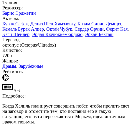
Турция
Режиссер:
Барис Эрджетин
Актеры:
Бурак Сафак
,
Дениз Шен Хамзаоглу
,
Казим Синан Демирэ
,
Кемаль Бурак Алпер
,
Октай Чубук
,
Сердар Орчин
,
Ферит Кая
,
Эзги Шенлер
,
Эрдал Кючюккёмюрджю
,
Эркан Бекташ
Перевод:
октопус (Octopus/Ultradox)
Качество:
720p
Жанры:
Драмы
,
Зарубежные
Рейтинги:
5.6
Подробнее:
Когда Халиль планирует совершить побег, чтобы пролить свет
на заговор и отомстить тем, кто поставил его в такую ​​
ситуацию, его пути пересекаются с Мерьем, идеалистичным
врачом тюрьмы.