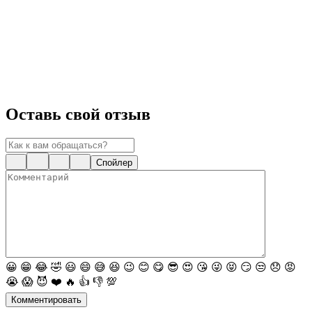
Оставь свой отзыв
Спойлер
😀
😁
😂
🤣
😃
😄
😅
😆
😉
😊
😋
😎
😍
😘
😜
😝
😏
😒
😞
😡
😭
😱
😈
❤️
🔥
👍
👎
💯
Комментировать