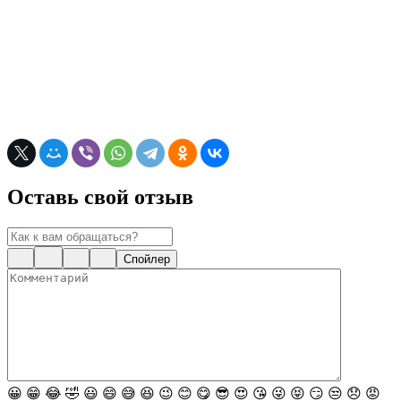
Оставь свой отзыв
Спойлер
😀
😁
😂
🤣
😃
😄
😅
😆
😉
😊
😋
😎
😍
😘
😜
😝
😏
😒
😞
😡