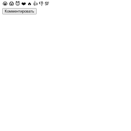
😭
😱
😈
❤️
🔥
👍
👎
💯
Комментировать