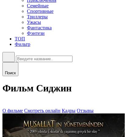
Приключения
Семейные
Спортивные
Триллеры
Ужасы
Фантастика
Фэнтези
ТОП
Фильтр
Поиск
Фильм Сиджин
О фильме
Смотреть онлайн
Кадры
Отзывы