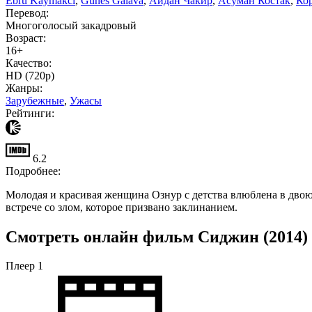
Ebru Kaymakci
,
Gunes Galava
,
Айдан Чакир
,
Асуман Костак
,
Ко
Перевод:
Многоголосый закадровый
Возраст:
16+
Качество:
HD (720p)
Жанры:
Зарубежные
,
Ужасы
Рейтинги:
6.2
Подробнее:
Молодая и красивая женщина Ознур с детства влюблена в двоюр
встрече со злом, которое призвано заклинанием.
Смотреть онлайн фильм Сиджин (2014) 
Плеер 1