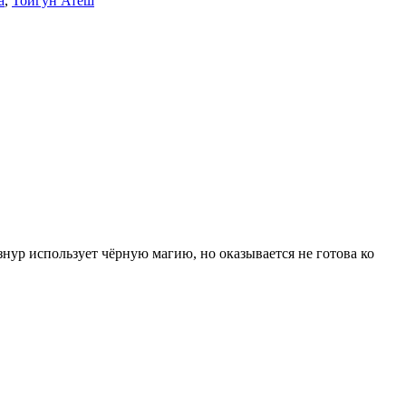
а
,
Тойгун Атеш
знур использует чёрную магию, но оказывается не готова ко