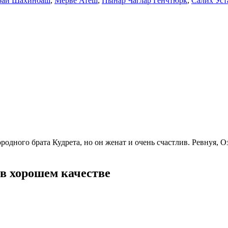
рай Шахинбаш
,
Мерве Атеш
,
Пынар Чаглар Генчтюрк
,
Салих Уст
одного брата Кудрета, но он женат и очень счастлив. Ревнуя, О
в хорошем качестве