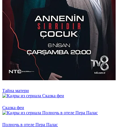
Тайна матери
Сказка феи
Полночь в отеле Пера Палас