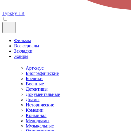
ТуркРу-ТВ
Фильмы
Все сериалы
Закладки
Жанры
Арт-хаус
Биографические
Боевики
Военные
Детективы
Документальные
Драмы
Исторические
Комедии
Криминал
Мелодрамы
Музыкальные