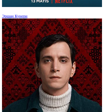
Эршан Кунери