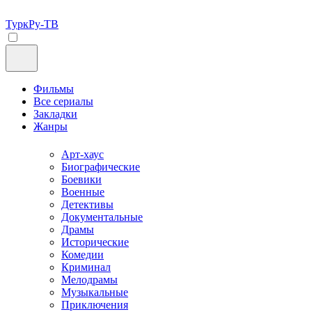
ТуркРу-ТВ
Фильмы
Все сериалы
Закладки
Жанры
Арт-хаус
Биографические
Боевики
Военные
Детективы
Документальные
Драмы
Исторические
Комедии
Криминал
Мелодрамы
Музыкальные
Приключения