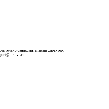
лючительно ознакомительный характер.
ort@turktve.ru