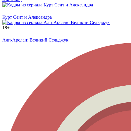
Курт Сеит и Александра
18+
Алп-Арслан: Великий Сельджук