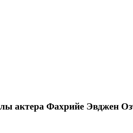
лы актера Фахрийе Эвджен Оз