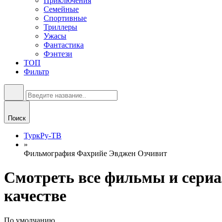
Приключения
Семейные
Спортивные
Триллеры
Ужасы
Фантастика
Фэнтези
ТОП
Фильтр
Поиск
ТуркРу-ТВ
»
Фильмография Фахрийе Эвджен Озчивит
Смотреть все фильмы и сериа
качестве
По умолчанию