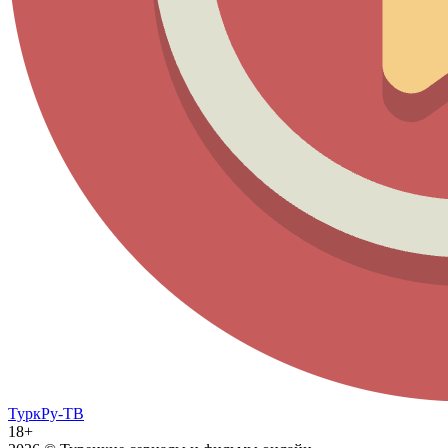
ТуркРу-ТВ
18+